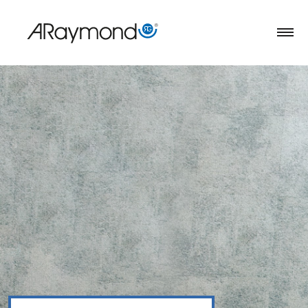
跳
转
到
主
要
内
容