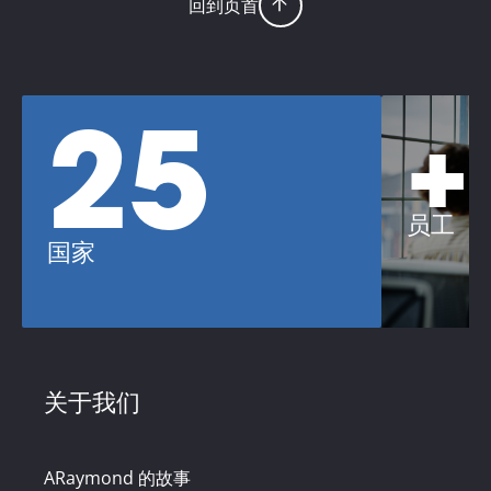
回到页首
25
+
员工
国家
关于我们
ARaymond 的故事