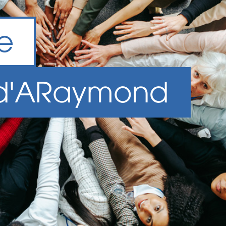
e
d'
A
Raymond