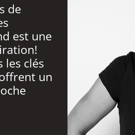
us de
es
d est une
iration!
s les clés
 offrent un
roche