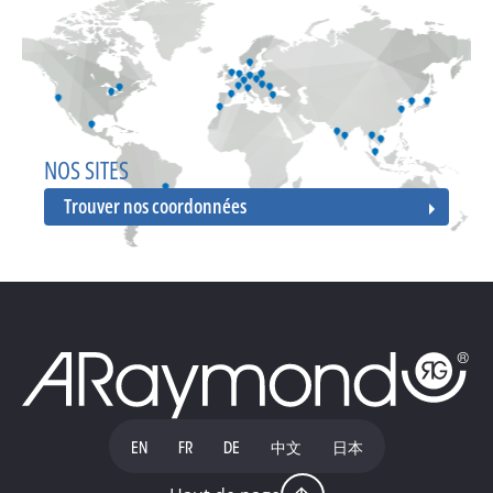
NOS SITES
Trouver nos coordonnées
EN
FR
DE
中文
日本