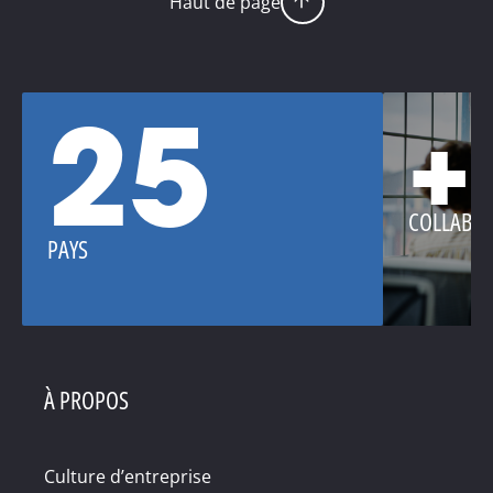
Haut de page
25
+
COLLABO
PAYS
À PROPOS
Culture d’entreprise