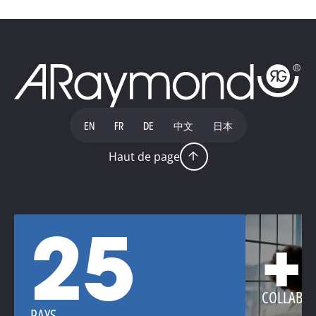
EN
FR
DE
中文
日本
Haut de page
25
+
COLLABO
PAYS