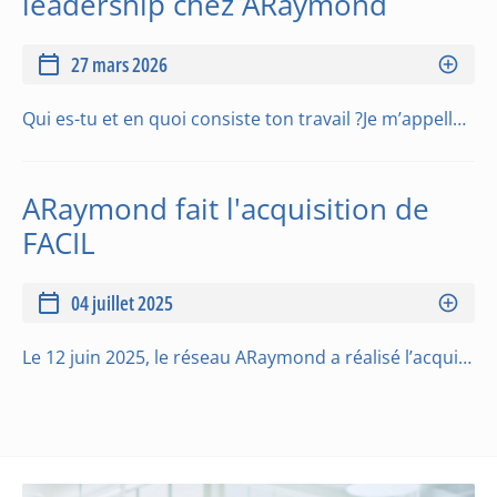
leadership chez ARaymond
27 mars 2026
Qui es-tu et en quoi consiste ton travail ?Je m’appelle Corinne Maze-Faudet et je suis responsable des maintenances chez ARaymond depuis 2022. J’encadre une équipe d’une trentaine de techniciens aux expertises variées (moules, robots, injection, mécatron…
ARaymond fait l'acquisition de
FACIL
04 juillet 2025
Le 12 juin 2025, le réseau ARaymond a réalisé l’acquisition complète de FACIL, une entreprise dont il était coactionnaire avec l’Allemand KAMAX depuis 1999.FACIL emploie 650 collaborateurs et réalise un chiffre d’affaires de 505 millions d’euros en 2024…