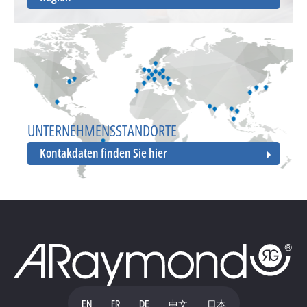
UNTERNEHMENSSTANDORTE
Kontakdaten finden Sie hier
EN
FR
DE
中文
日本