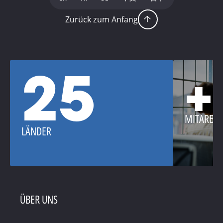
Zurück zum Anfang
25
+
MITARBEI
LÄNDER
ÜBER UNS