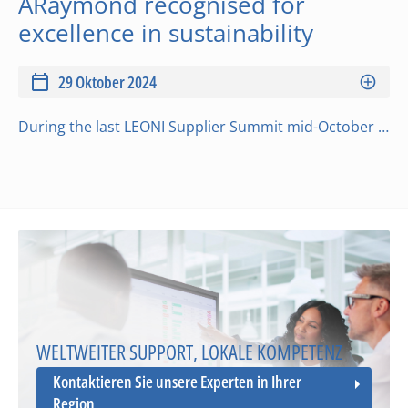
ARaymond recognised for
excellence in sustainability
29 Oktober 2024
During the last LEONI Supplier Summit mid-October ARaymond was awarded the sustainability category award.A concrete accomplishment for our CSR policy aiming at generating useful and sustainable value for our employees, our customers, our partners and all…
WELTWEITER SUPPORT, LOKALE KOMPETENZ
Kontaktieren Sie unsere Experten in Ihrer
Region