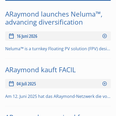
ARaymond launches Neluma™,
advancing diversification
16 Juni 2026
Neluma™ is a turnkey Floating PV solution (FPV) designed to address the limits of existing floating solar systems. The highly modular design adapts to a wide range of lake configurations, while a mobile micro factory concept supports an installation proc…
ARaymond kauft FACIL
04 Juli 2025
Am 12. Juni 2025 hat das ARaymond-Netzwerk die vollständige Übernahme von FACIL abgeschlossen, einem Unternehmen, an dem es seit 1999 gemeinsam mit dem deutschen Unternehmen KAMAX beteiligt war.Mit Hauptsitz in Genk, Belgien, beschäftigt FACIL 650 Mitarb…