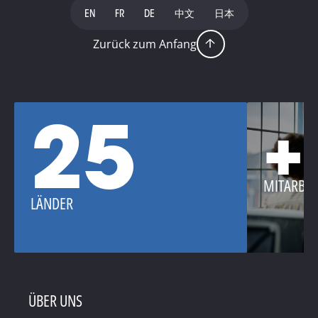
EN
FR
DE
中文
日本
Zurück zum Anfang
25
+
MITARBEI
LÄNDER
ÜBER UNS