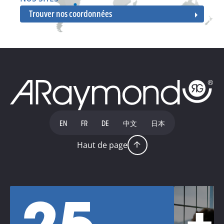
Trouver nos coordonnées
EN
FR
DE
中文
日本
Haut de page