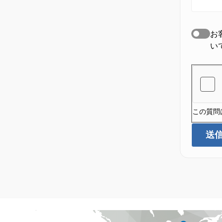
お
い
この質問