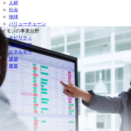
人材
社会
地球
バリューチェーン
レイモンの事業分野
モビリティ
ヘルスケア
エネルギー
建築
農業