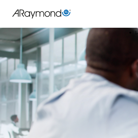
メ
イ
ン
コ
ン
テ
ン
ツ
に
移
動