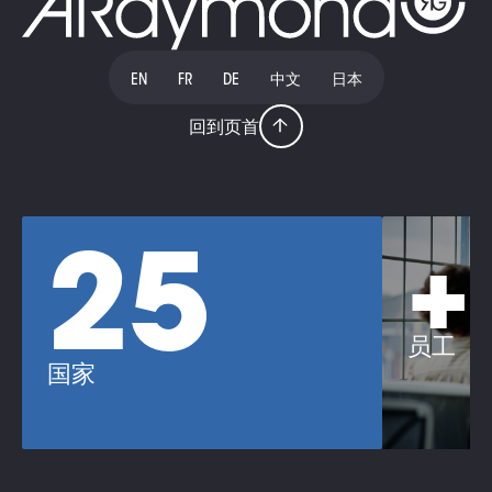
EN
FR
DE
中文
日本
回到页首
25
+
员工
国家