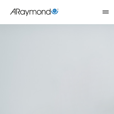
跳
转
到
主
要
内
容