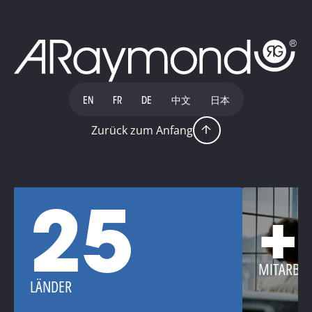
EN
FR
DE
中文
日本
Zurück zum Anfang
25
+
MITARBEI
LÄNDER